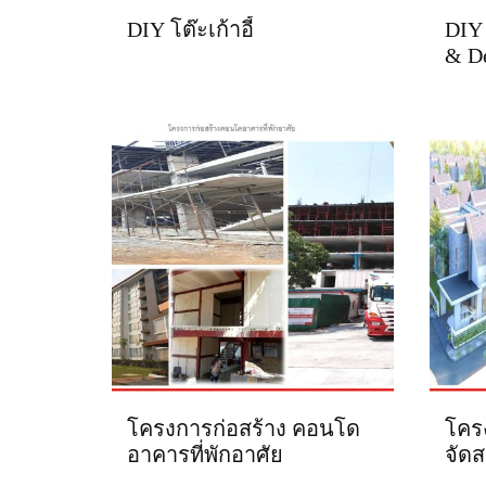
DIY โต๊ะเก้าอี้
DIY 
& De
โครงการก่อสร้าง คอนโด
โครง
อาคารที่พักอาศัย
จัด