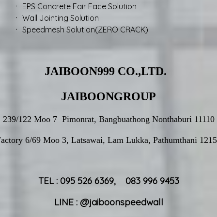
r Face Solution
 Solution
tion(ZERO CRACK)
JAIBOON999 CO.,LTD.
JAIBOONGROUP
239/122 Moo 7 Pimonrat, Bangbuathong Nonthaburi 11110
actory 6/69 Moo 3, Latsawai, Lam Lukka, Pathumthani 121
TEL : 095 526 6369, 083 996 9453
LINE : @jaiboonspeedwall