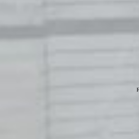
ㆍ EPS Concrete Fai
ㆍ Wall Jointing
ㆍ Speedmesh Solu
F