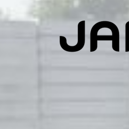
ㆍ No.1 Innovation 
ㆍ EPS Concrete Sand