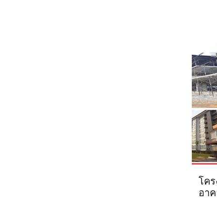
โคร
อาคา