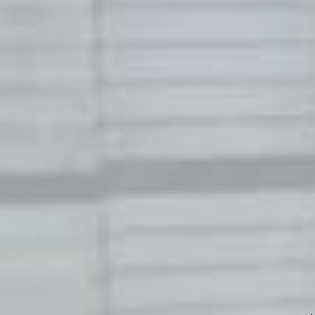
ㆍ No.1 Innovation 
ㆍ EPS Concrete Sand
ㆍ EPS Concrete Fai
ㆍ Wall Jointing
ㆍ Speedmesh Solu