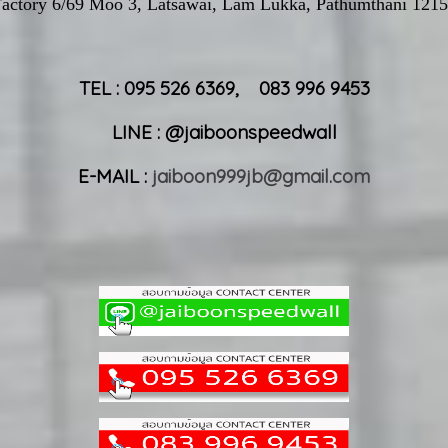
actory 6/69 Moo 3, Latsawai, Lam Lukka, Pathumthani 121
TEL : 095 526 6369, 083 996 9453
LINE : @jaiboonspeedwall
E-MAIL :
jaiboon999jb@gmail.com