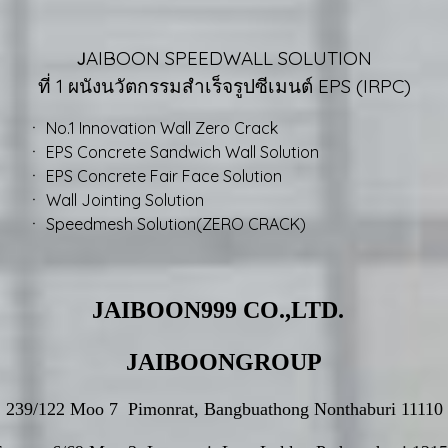
AIBOON SPEEDWALL SOLUTION
J
ที่ 1 ผนังนวัตกรรมสำเร็จรูปซีเมนต์ EPS (IRPC)
Wall Zero Crack
wich Wall Solution
r Face Solution
 Solution
tion(ZERO CRACK)
JAIBOON999 CO.,LTD.
JAIBOONGROUP
239/122 Moo 7 Pimonrat, Bangbuathong Nonthaburi 11110