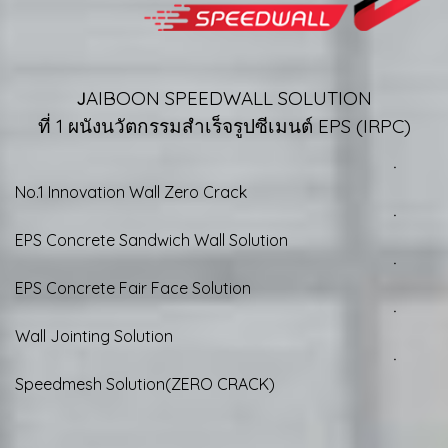
AIBOON SPEEDWALL SOLUTION
J
ที่ 1 ผนังนวัตกรรมสำเร็จรูปซีเมนต์ EPS (IRPC)
ㆍ
No.1 Innovation Wall Zero Crack
ㆍ
EPS Concrete Sandwich Wall Solution
ㆍ
EPS Concrete Fair Face Solution
ㆍ
Wall Jointing Solution
ㆍ
Speedmesh Solution(ZERO CRACK)