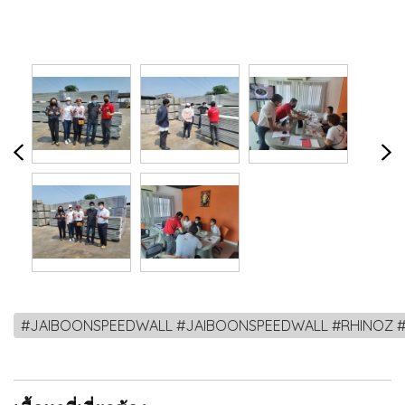
#JAIBOONSPEEDWALL #JAIBOONSPEEDWALL #RHINOZ #นวัตกรรม 