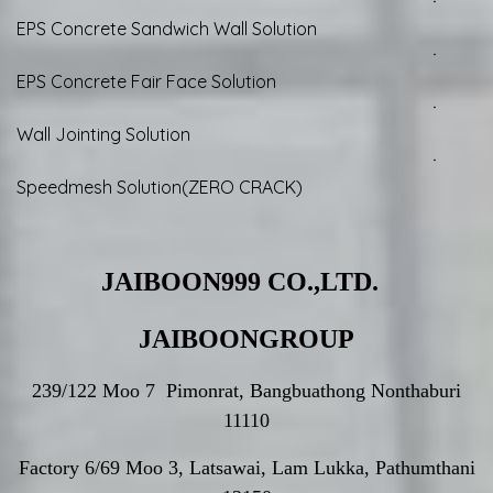
ㆍ
EPS Concrete Sandwich Wall Solution
ㆍ
EPS Concrete Fair Face Solution
ㆍ
Wall Jointing Solution
ㆍ
Speedmesh Solution(ZERO CRACK)
JAIBOON999 CO.,LTD.
JAIBOONGROUP
239/122 Moo 7 Pimonrat, Bangbuathong Nonthaburi
11110
Factory 6/69 Moo 3, Latsawai, Lam Lukka, Pathumthani