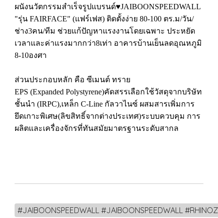
ผนังนวัตกรรมสำเร็จรูปแบรนด์♥️JAIBOONSPEEDWALL
"รุ่น FAIRFACE" (แฟร์เฟส) ติดตั้งง่าย 80-100 ตร.ม/วัน/
ช่าง3คน/ทีม ช่วยแก้ปัญหาแรงงานโดยเฉพาะ ประหยัด
เวลาและค่าแรงมากกว่า8เท่า อาคารบ้านเย็นลดอุณหภูมิ
8-10องศา
ส่วนประกอบหลัก คือ ซีเมนต์ ทราย
EPS (Expanded Polystyrene)คัดสรรเลือกใช้วัสดุจากบริษัท
ชั้นนำ (IRPC),เหล็ก C-Line กัลวาไนซ์ ผสมสารเพิ่มการ
ยึดเกาะพิเศษ(ลิขสิทธิ์จากต่างประเทศ)ระบบควบคุม การ
ผลิตและเครื่องจักรที่ทันสมัยมาตรฐานระดับสากล
#JAIBOONSPEEDWALL #JAIBOONSPEEDWALL #RHINOZ#นวัตกรรม