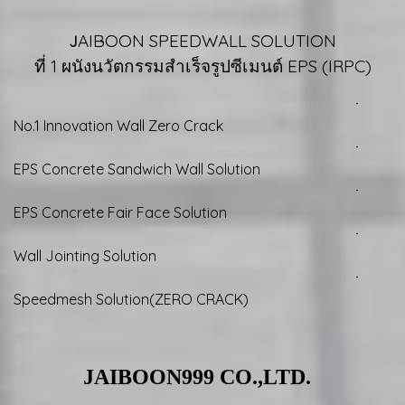
AIBOON SPEEDWALL SOLUTION
J
ที่ 1 ผนังนวัตกรรมสำเร็จรูปซีเมนต์ EPS (IRPC)
ㆍ
No.1 Innovation Wall Zero Crack
ㆍ
EPS Concrete Sandwich Wall Solution
ㆍ
EPS Concrete Fair Face Solution
ㆍ
Wall Jointing Solution
ㆍ
Speedmesh Solution(ZERO CRACK)
JAIBOON999 CO.,LTD.