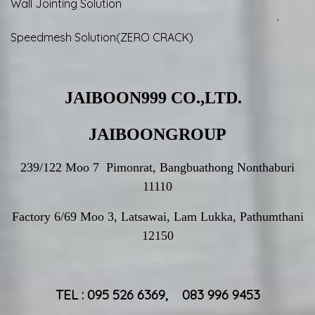
Wall Jointing Solution
ㆍ
Speedmesh Solution(ZERO CRACK)
JAIBOON999 CO.,LTD.
JAIBOONGROUP
239/122 Moo 7 Pimonrat, Bangbuathong Nonthaburi
11110
Factory 6/69 Moo 3, Latsawai, Lam Lukka, Pathumthani
12150
TEL : 095 526 6369, 083 996 9453